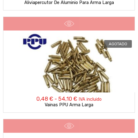
Aliviapercutor De Aluminio Para Arma Larga
de
precios:
desde
2,65 €
AGOTADO
hasta
4,80 €
Rango
0,48
€
-
54,10
€
IVA incluido
Vainas PPU Arma Larga
de
precios:
desde
0,48 €