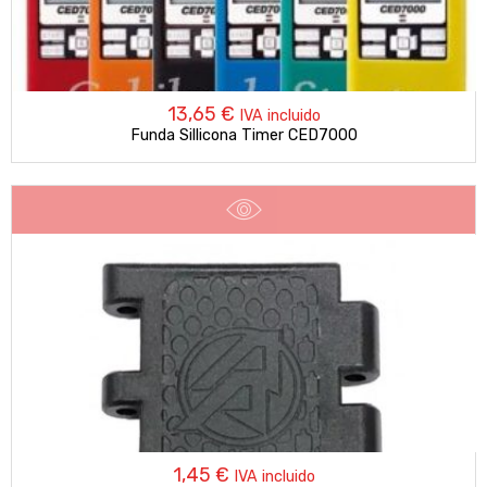
13,65
€
IVA incluido
Funda Sillicona Timer CED7000
1,45
€
IVA incluido