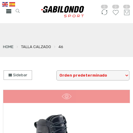
0
0
0
HOME
TALLA CALZADO
46
Sidebar