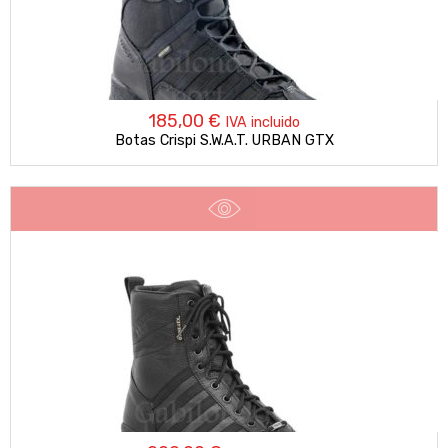
185,00
€
IVA incluido
Botas Crispi S.W.A.T. URBAN GTX