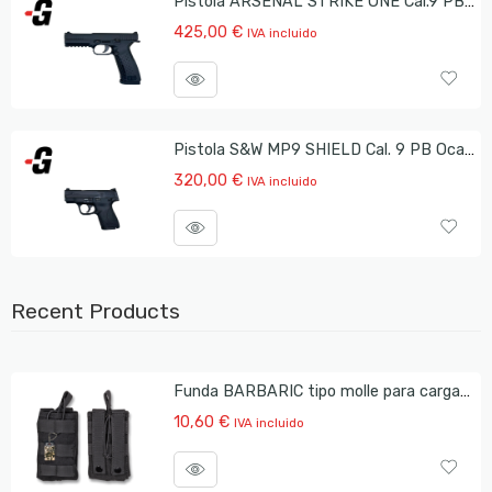
Pistola ARSENAL STRIKE ONE Cal.9 PB Ocasión
425,00
€
IVA incluido
Pistola S&W MP9 SHIELD Cal. 9 PB Ocasión
320,00
€
IVA incluido
Recent Products
Funda BARBARIC tipo molle para cargador AR-15
10,60
€
IVA incluido