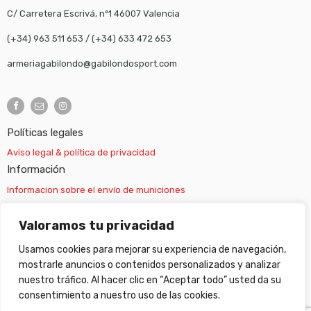
C/ Carretera Escrivá, nº1 46007 Valencia
(+34) 963 511 653
/
(+34) 633 472 653
armeriagabilondo@gabilondosport.com
Políticas legales
Aviso legal & política de privacidad
Información
Informacion sobre el envío de municiones
Información sobre el envío de armas
Valoramos tu privacidad
Usamos cookies para mejorar su experiencia de navegación,
Cambios y devoluciones
mostrarle anuncios o contenidos personalizados y analizar
nuestro tráfico. Al hacer clic en “Aceptar todo” usted da su
Suscripción newsletter
consentimiento a nuestro uso de las cookies.