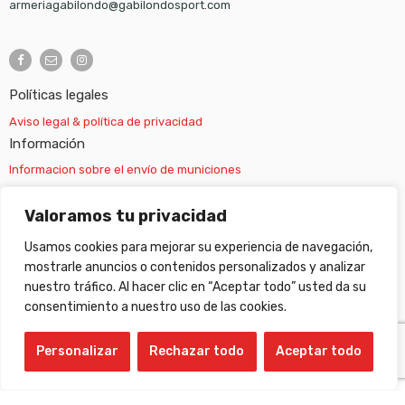
armeriagabilondo@gabilondosport.com
Políticas legales
Aviso legal & política de privacidad
Información
Informacion sobre el envío de municiones
Información sobre el envío de armas
Valoramos tu privacidad
Usamos cookies para mejorar su experiencia de navegación,
Cambios y devoluciones
mostrarle anuncios o contenidos personalizados y analizar
nuestro tráfico. Al hacer clic en “Aceptar todo” usted da su
Suscripción newsletter
consentimiento a nuestro uso de las cookies.
Personalizar
Rechazar todo
Aceptar todo
©
Gabilondo sport
- All Right reserved!