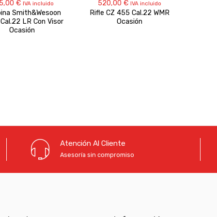
5,00
€
520,00
€
IVA incluido
IVA incluido
bina Smith&Wesoon
Rifle CZ 455 Cal.22 WMR
Cal.22 LR Con Visor
Ocasión
Ocasión
Atención Al Cliente
Asesoría sin compromiso