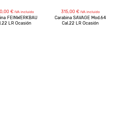
90,00
€
315,00
€
IVA incluido
IVA incluido
bina FEINWERKBAU
Carabina SAVAGE Mod.64
l.22 LR Ocasión
Cal.22 LR Ocasión