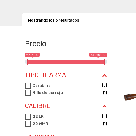
Mostrando los 6 resultados
Precio
€215,00
€1.290,00
TIPO DE ARMA
[5]
Carabina
[1]
Rifle de cerrojo
CALIBRE
[5]
22 LR
[1]
22 WMR