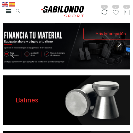
0
0
0
Más información
Balines