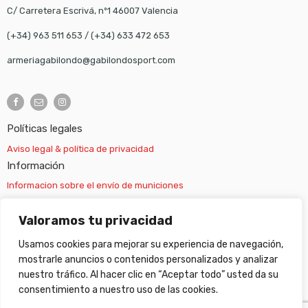
C/ Carretera Escrivá, nº1 46007 Valencia
(+34) 963 511 653
/
(+34) 633 472 653
armeriagabilondo@gabilondosport.com
Políticas legales
Aviso legal & política de privacidad
Información
Informacion sobre el envío de municiones
Información sobre el envío de armas
Valoramos tu privacidad
Usamos cookies para mejorar su experiencia de navegación,
Cambios y devoluciones
mostrarle anuncios o contenidos personalizados y analizar
nuestro tráfico. Al hacer clic en “Aceptar todo” usted da su
Suscripción newsletter
consentimiento a nuestro uso de las cookies.