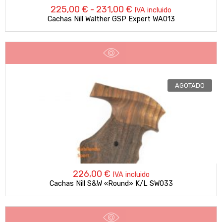
Rango
225,00
€
-
231,00
€
IVA incluido
Cachas Nill Walther GSP Expert WA013
de
precios:
desde
225,00 €
AGOTADO
hasta
231,00 €
226,00
€
IVA incluido
Cachas Nill S&W «Round» K/L SW033