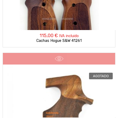
115,00
€
IVA incluido
Cachas Hogue S&W 41261
AGOTADO