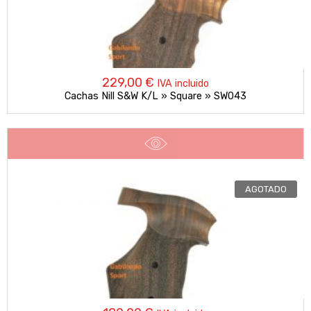
229,00
€
IVA incluido
Cachas Nill S&W K/L » Square » SW043
AGOTADO