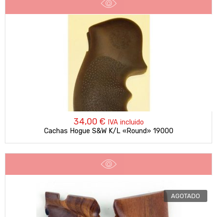
34,00
€
IVA incluido
Cachas Hogue S&W K/L «Round» 19000
AGOTADO