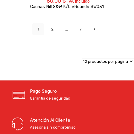
180,00
€
IVA incluido
Cachas Nill S&W K/L «Round» SW031
1
2
…
7
Pago Seguro
Garantía de seguridad
Atención Al Cliente
Asesoría sin compromiso