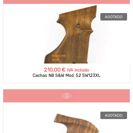
AGOTADO
210,00
€
IVA incluido
Cachas Nill S&W Mod. 52 SW123XL
AGOTADO