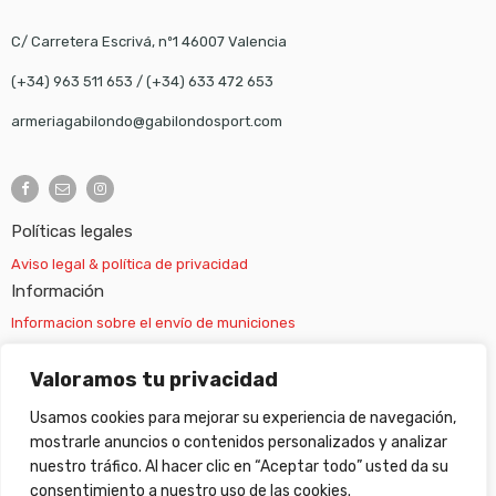
C/ Carretera Escrivá, nº1 46007 Valencia
(+34) 963 511 653
/
(+34) 633 472 653
armeriagabilondo@gabilondosport.com
Políticas legales
Aviso legal & política de privacidad
Información
Informacion sobre el envío de municiones
Información sobre el envío de armas
Valoramos tu privacidad
Usamos cookies para mejorar su experiencia de navegación,
Cambios y devoluciones
mostrarle anuncios o contenidos personalizados y analizar
nuestro tráfico. Al hacer clic en “Aceptar todo” usted da su
Suscripción newsletter
consentimiento a nuestro uso de las cookies.