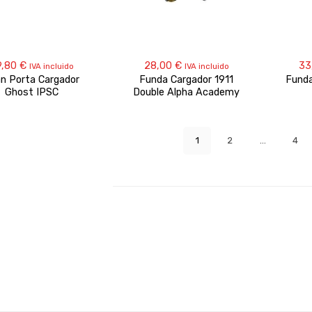
9,80
€
28,00
€
33
IVA incluido
IVA incluido
n Porta Cargador
Funda Cargador 1911
Fund
Ghost IPSC
Double Alpha Academy
1
2
…
4