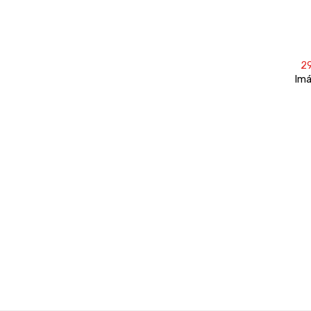
2
Imá