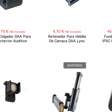
,70
€
4,70
€
45
IVA incluido
IVA incluido
 Colgador DAA Para
Retenedor Para Hebilla
Fund
otector Auditivo
De Carraca DAA Lynx
IPSC 
AGOTADO