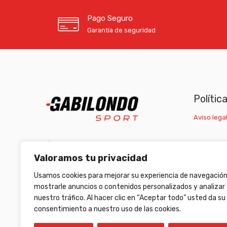
Pago Seguro
Garantía de seguridad
Polític
Aviso legal
C/ Carretera Escrivá, nº1 46007 Valencia
Valoramos tu privacidad
(+34) 963 511 653
/
(+34) 633 472 653
Usamos cookies para mejorar su experiencia de navegación
armeriagabilondo@gabilondosport.com
mostrarle anuncios o contenidos personalizados y analizar
nuestro tráfico. Al hacer clic en “Aceptar todo” usted da su
consentimiento a nuestro uso de las cookies.