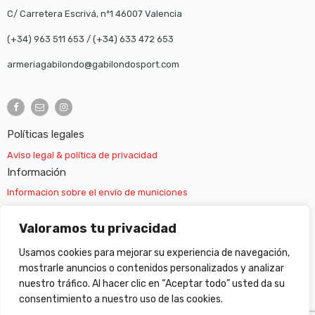
C/ Carretera Escrivá, nº1 46007 Valencia
(+34) 963 511 653
/
(+34) 633 472 653
armeriagabilondo@gabilondosport.com
Políticas legales
Aviso legal & política de privacidad
Información
Informacion sobre el envío de municiones
Información sobre el envío de armas
Valoramos tu privacidad
Usamos cookies para mejorar su experiencia de navegación,
Cambios y devoluciones
mostrarle anuncios o contenidos personalizados y analizar
nuestro tráfico. Al hacer clic en “Aceptar todo” usted da su
Suscripción newsletter
consentimiento a nuestro uso de las cookies.