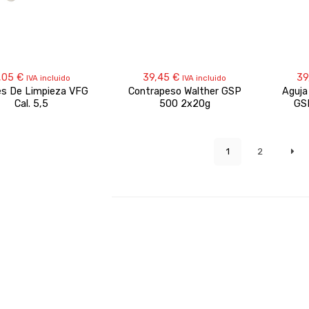
,05
€
39,45
€
39
IVA incluido
IVA incluido
es De Limpieza VFG
Contrapeso Walther GSP
Aguja
Cal. 5,5
500 2x20g
GS
1
2