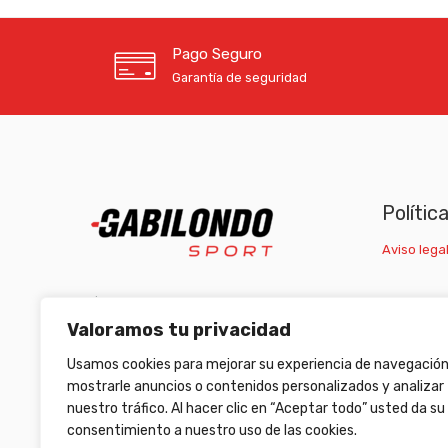
Pago Seguro
Garantía de seguridad
Polític
Aviso legal
C/ Carretera Escrivá, nº1 46007 Valencia
Valoramos tu privacidad
(+34) 963 511 653
/
(+34) 633 472 653
Usamos cookies para mejorar su experiencia de navegación
armeriagabilondo@gabilondosport.com
mostrarle anuncios o contenidos personalizados y analizar
nuestro tráfico. Al hacer clic en “Aceptar todo” usted da su
consentimiento a nuestro uso de las cookies.