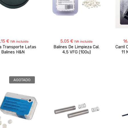
,15
€
5,05
€
16
IVA incluido
IVA incluido
a Transporte Latas
Balines De Limpieza Cal.
Carril
Balines H&N
4,5 VFG (100u)
11 
AGOTADO