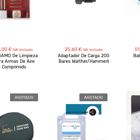
4,00
€
25,60
€
51
IVA incluido
IVA incluido
GAMO De Limpieza
Adaptador De Carga 200
Ba
ra Armas De Aire
Bares Walther/Hammerli
Comprimido
AGOTADO
AGOTADO