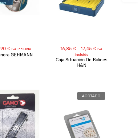
Rango
,90
€
16,85
€
-
17,45
€
IVA incluido
IVA
de
linera GEHMANN
incluido
precios:
Caja Situación De Balines
desde
H&N
16,85 €
hasta
17,45 €
AGOTADO