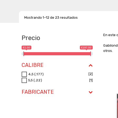
Mostrando 1–12 de 23 resultados
En este 
Precio
Gabilond
€1,00
€197,00
otros.
CALIBRE
[2]
4,5 (.177)
[1]
5,5 (.22)
FABRICANTE