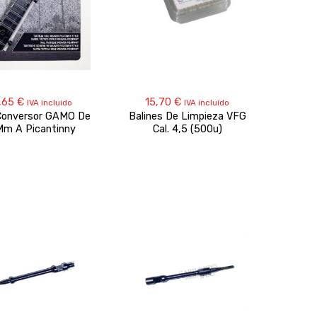
,65
€
15,70
€
IVA incluido
IVA incluido
 Conversor GAMO De
Balines De Limpieza VFG
Mm A Picantinny
Cal. 4,5 (500u)