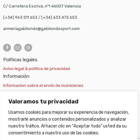
C/ Carretera Escrivá, nº1 46007 Valencia
(+34) 963 511 653
/
(+34) 633 472 653
armeriagabilondo@gabilondosport.com
Políticas legales
Aviso legal & política de privacidad
Información
Informacion sobre el envío de municiones
Información sobre el envío de armas
Valoramos tu privacidad
Usamos cookies para mejorar su experiencia de navegación,
Cambios y devoluciones
mostrarle anuncios o contenidos personalizados y analizar
nuestro tráfico. Al hacer clic en “Aceptar todo” usted da su
Suscripción newsletter
consentimiento a nuestro uso de las cookies.