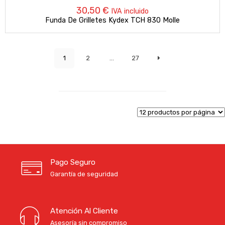
30,50
€
IVA incluido
Funda De Grilletes Kydex TCH 830 Molle
1
2
…
27
Pago Seguro
Garantía de seguridad
Atención Al Cliente
Asesoría sin compromiso