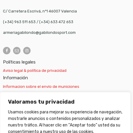
C/ Carretera Escrivá, nº1 46007 Valencia
(+34) 963 511 653
/
(+34) 633 472 653
armeriagabilondo@gabilondosport.com
Políticas legales
Aviso legal & política de privacidad
Información
Informacion sobre el envío de municiones
Información sobre el envío de armas
Valoramos tu privacidad
Usamos cookies para mejorar su experiencia de navegación,
Cambios y devoluciones
mostrarle anuncios o contenidos personalizados y analizar
nuestro tráfico. Al hacer clic en “Aceptar todo” usted da su
Suscripción newsletter
consentimiento a nuestro uso de las cookies.