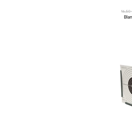
16,50
Blan