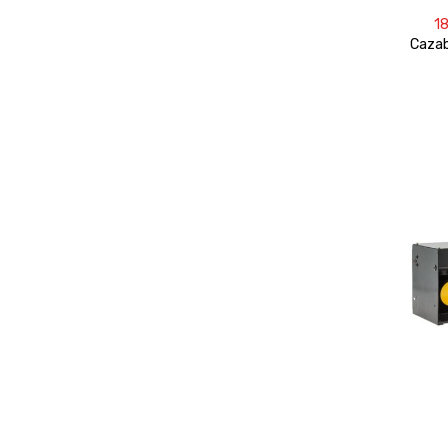
1
Cazab