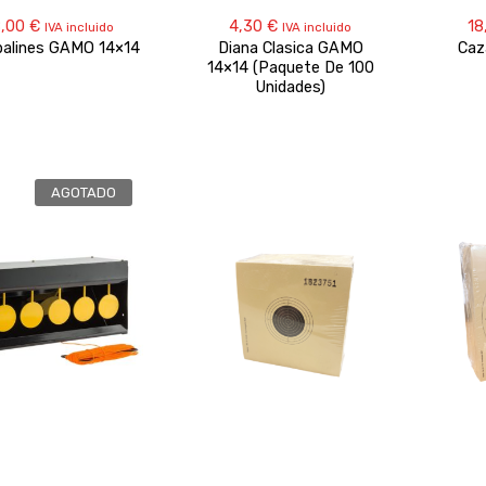
8,00
€
4,30
€
18
IVA incluido
IVA incluido
alines GAMO 14×14
Diana Clasica GAMO
Caz
14×14 (Paquete De 100
Unidades)
AGOTADO