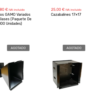
,80
€
25,00
€
IVA incluido
IVA incluido
cos GAMO Variados
Cazabalines 17×17
Clases (Paquete De
100 Unidades)
AGOTADO
AGOTADO