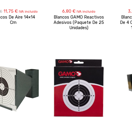
El
El
11,75
€
6,80
€
3
€
IVA incluido
IVA incluido
precio
precio
cos De Aire 14×14
Blancos GAMO Reactivos
Blan
original
actual
Cm
Adesivos (Paquete De 25
De 4 
era:
es:
Unidades)
16,50 €.
11,75 €.