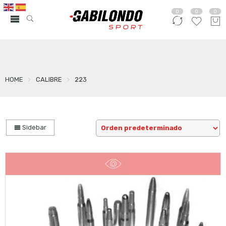
0
0
0
HOME
CALIBRE
223
Sidebar