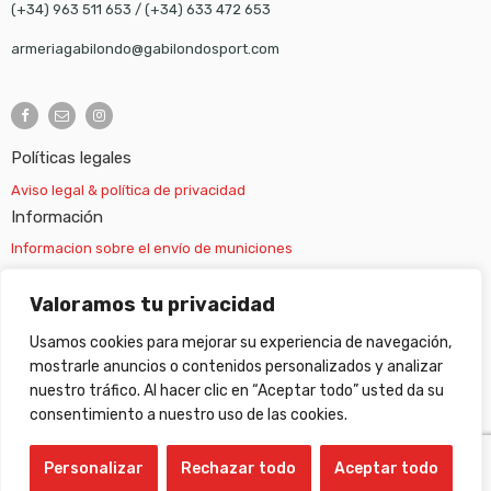
(+34) 963 511 653
/
(+34) 633 472 653
armeriagabilondo@gabilondosport.com
Políticas legales
Aviso legal & política de privacidad
Información
Informacion sobre el envío de municiones
Información sobre el envío de armas
Valoramos tu privacidad
Usamos cookies para mejorar su experiencia de navegación,
Cambios y devoluciones
mostrarle anuncios o contenidos personalizados y analizar
nuestro tráfico. Al hacer clic en “Aceptar todo” usted da su
Suscripción newsletter
consentimiento a nuestro uso de las cookies.
Personalizar
Rechazar todo
Aceptar todo