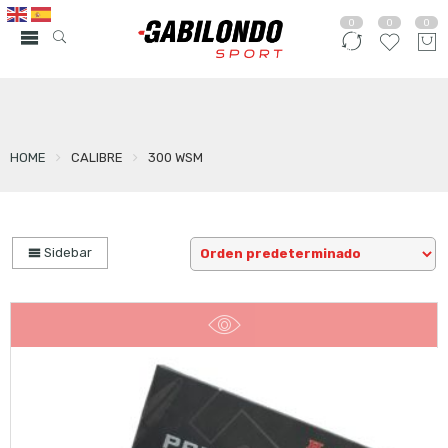
0
0
0
HOME
CALIBRE
300 WSM
Sidebar