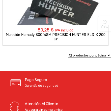
Visto
80,25
€
IVA incluido
Munición Hornady 300 WSM PRECISION HUNTER ELD-X 200
Gr
Pago Seguro
Garantía de seguridad
Atención Al Cliente
Asesoría sin compromiso