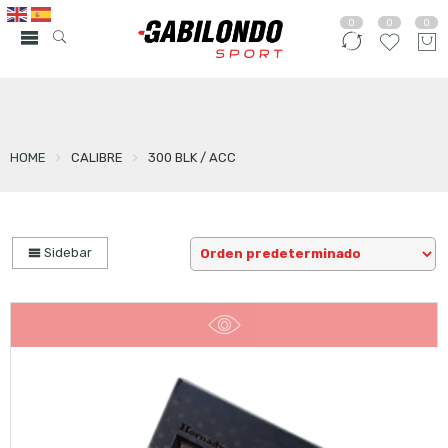
0
0
0
HOME
CALIBRE
300 BLK / ACC
Sidebar