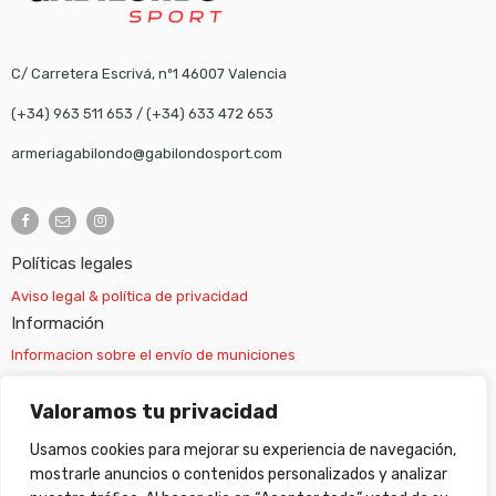
C/ Carretera Escrivá, nº1 46007 Valencia
(+34) 963 511 653
/
(+34) 633 472 653
armeriagabilondo@gabilondosport.com
Políticas legales
Aviso legal & política de privacidad
Información
Informacion sobre el envío de municiones
Información sobre el envío de armas
Valoramos tu privacidad
Usamos cookies para mejorar su experiencia de navegación,
Cambios y devoluciones
mostrarle anuncios o contenidos personalizados y analizar