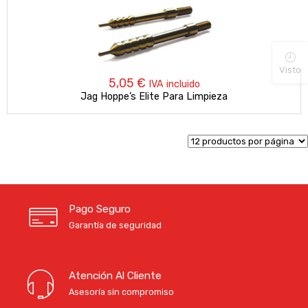
Visto
5,05
€
IVA incluido
Jag Hoppe’s Elite Para Limpieza
Pago Seguro
Garantía de seguridad
Atención Al Cliente
Asesoría sin compromiso