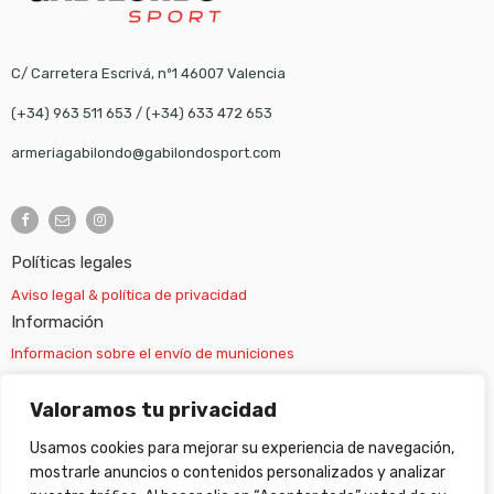
C/ Carretera Escrivá, nº1 46007 Valencia
(+34) 963 511 653
/
(+34) 633 472 653
armeriagabilondo@gabilondosport.com
Políticas legales
Aviso legal & política de privacidad
Información
Informacion sobre el envío de municiones
Información sobre el envío de armas
Valoramos tu privacidad
Usamos cookies para mejorar su experiencia de navegación,
Cambios y devoluciones
mostrarle anuncios o contenidos personalizados y analizar