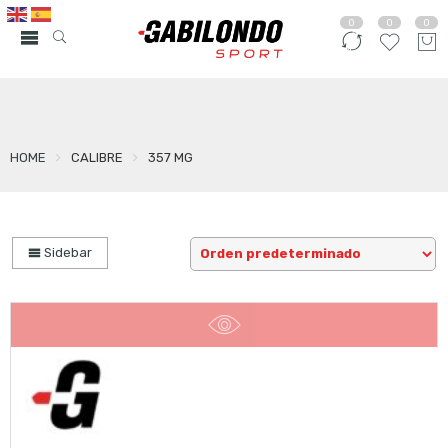
0
0
0
HOME
CALIBRE
357 MG
Sidebar