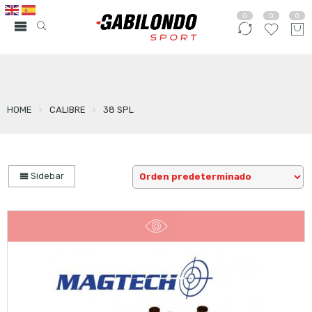
0
0
0
HOME
CALIBRE
38 SPL
Sidebar