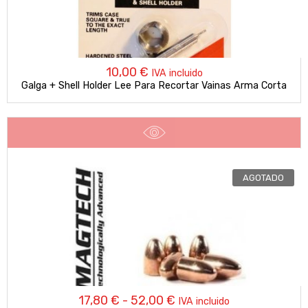
10,00
€
IVA incluido
Galga + Shell Holder Lee Para Recortar Vainas Arma Corta
AGOTADO
Rango
17,80
€
-
52,00
€
IVA incluido