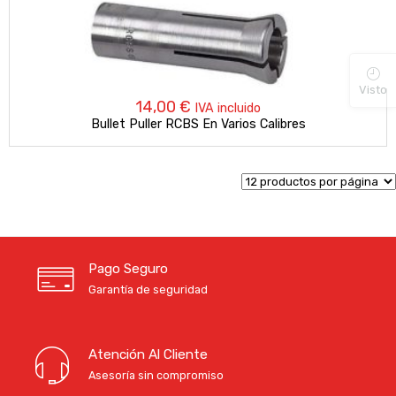
Visto
14,00
€
IVA incluido
Bullet Puller RCBS En Varios Calibres
Pago Seguro
Garantía de seguridad
Atención Al Cliente
Asesoría sin compromiso