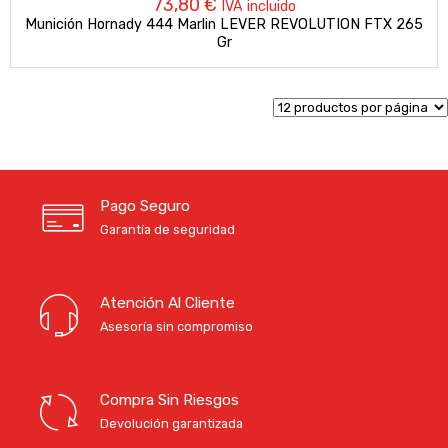
73,80
€
IVA incluido
Munición Hornady 444 Marlin LEVER REVOLUTION FTX 265
Gr
Pago Seguro
Garantía de seguridad
Atención Al Cliente
Asesoría sin compromiso
Compra Sin Riesgos
Devolución garantizada