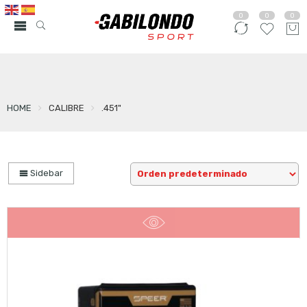
0
0
0
HOME
CALIBRE
.451"
Sidebar