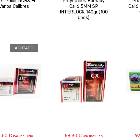
let Puller RCBS En
Proyectiles Hornady
Pro
Varios Calibres
Cal.6,5MM SP
Cal.
INTERLOCK 140gr (100
Unds)
AGOTADO
3,50
€
58,30
€
69
IVA incluido
IVA incluido