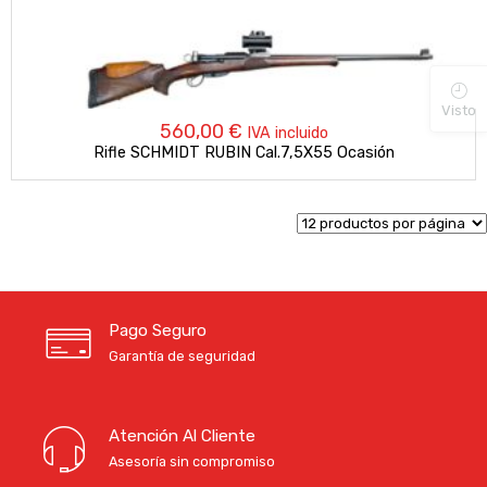
Visto
560,00
€
IVA incluido
Rifle SCHMIDT RUBIN Cal.7,5X55 Ocasión
Pago Seguro
Garantía de seguridad
Atención Al Cliente
Asesoría sin compromiso