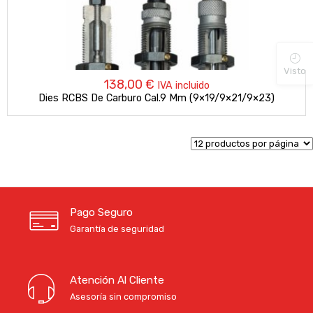
Visto
138,00
€
IVA incluido
Dies RCBS De Carburo Cal.9 Mm (9×19/9×21/9×23)
Pago Seguro
Garantía de seguridad
Atención Al Cliente
Asesoría sin compromiso