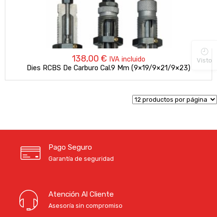
138,00
€
IVA incluido
Visto
Dies RCBS De Carburo Cal.9 Mm (9×19/9×21/9×23)
Pago Seguro
Garantía de seguridad
Atención Al Cliente
Asesoría sin compromiso