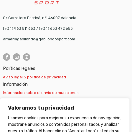
C/ Carretera Escrivá, nº1 46007 Valencia
(+34) 963 511 653
/
(+34) 633 472 653
armeriagabilondo@gabilondosport.com
Políticas legales
Aviso legal & política de privacidad
Información
Informacion sobre el envío de municiones
Información sobre el envío de armas
Valoramos tu privacidad
Usamos cookies para mejorar su experiencia de navegación,
Cambios y devoluciones
mostrarle anuncios o contenidos personalizados y analizar
nuestro tráfico. Al hacer clic en “Aceptar todo” usted da su