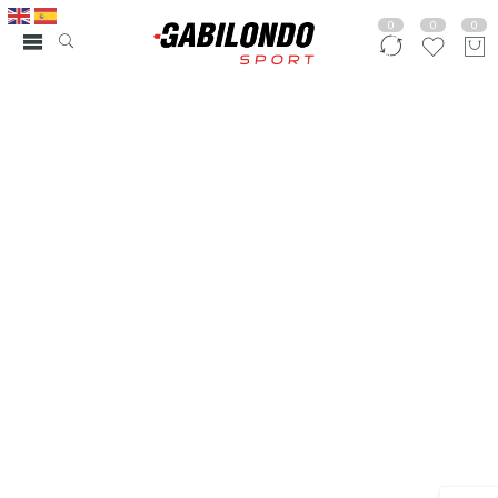
0
0
0