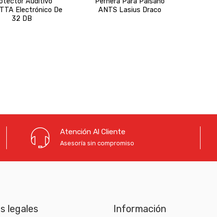
otector Auditivo
Pernera Para Paisano
TA Electrónico De
ANTS Lasius Draco
32 DB
Atención Al Cliente
Asesoría sin compromiso
as legales
Información