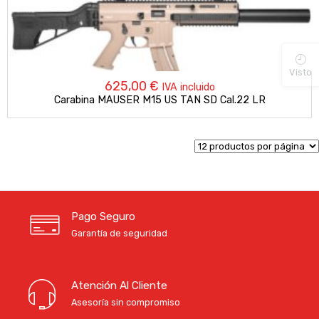
Visto
625,00
€
IVA incluido
Carabina MAUSER M15 US TAN SD Cal.22 LR
Pago Seguro
Garantía de seguridad
Atención Al Cliente
Asesoría sin compromiso