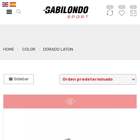
0
0
0
HOME
COLOR
DORADO LATON
Sidebar