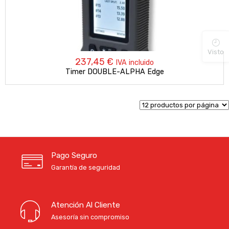
Visto
237,45
€
IVA incluido
Timer DOUBLE-ALPHA Edge
Pago Seguro
Garantía de seguridad
Atención Al Cliente
Asesoría sin compromiso