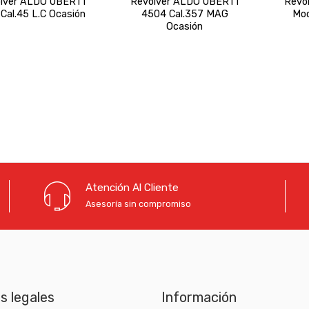
lver ALDO UBERTI
Revólver ALDO UBERTI
Revó
 Cal.45 L.C Ocasión
4504 Cal.357 MAG
Mod
Ocasión
Atención Al Cliente
Asesoría sin compromiso
as legales
Información