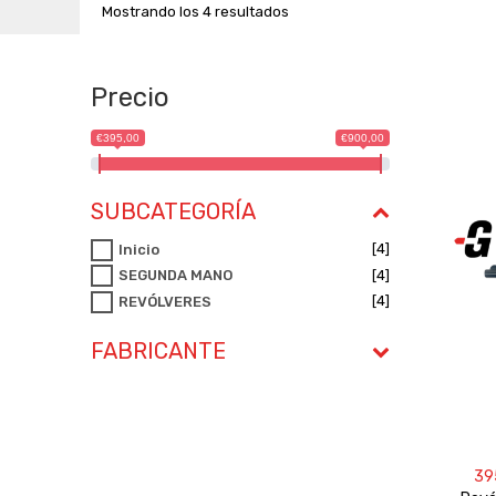
Mostrando los 4 resultados
Precio
€395,00
€900,00
SUBCATEGORÍA
[4]
Inicio
[4]
SEGUNDA MANO
[4]
REVÓLVERES
FABRICANTE
39