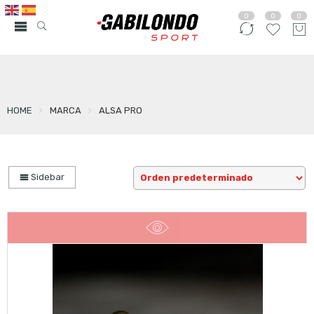
0
0
0
HOME
MARCA
ALSA PRO
Sidebar