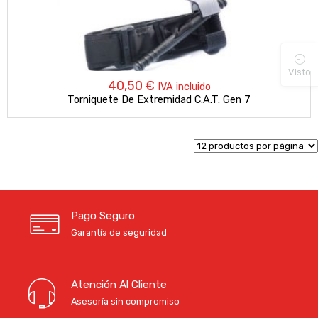
Visto
40,50
€
IVA incluido
Torniquete De Extremidad C.A.T. Gen 7
Pago Seguro
Garantía de seguridad
Atención Al Cliente
Asesoría sin compromiso