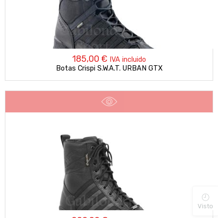
185,00
€
IVA incluido
Botas Crispi S.W.A.T. URBAN GTX
Visto