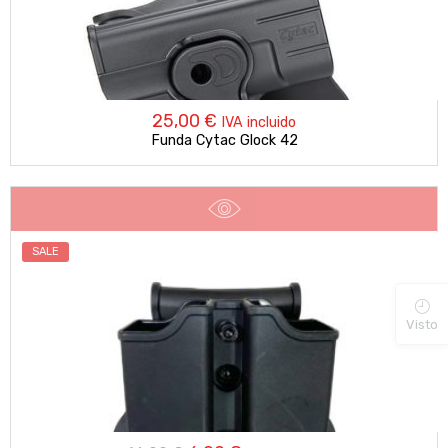
25,00
€
IVA incluido
Funda Cytac Glock 42
SALE
Visto