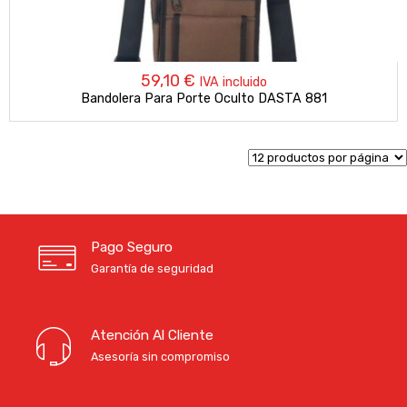
59,10
€
IVA incluido
Bandolera Para Porte Oculto DASTA 881
Pago Seguro
Garantía de seguridad
Atención Al Cliente
Asesoría sin compromiso