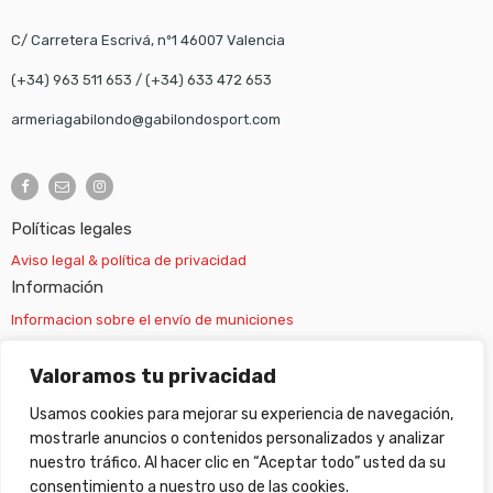
C/ Carretera Escrivá, nº1 46007 Valencia
(+34) 963 511 653
/
(+34) 633 472 653
armeriagabilondo@gabilondosport.com
Políticas legales
Aviso legal & política de privacidad
Información
Informacion sobre el envío de municiones
Información sobre el envío de armas
Valoramos tu privacidad
Usamos cookies para mejorar su experiencia de navegación,
Cambios y devoluciones
mostrarle anuncios o contenidos personalizados y analizar
nuestro tráfico. Al hacer clic en “Aceptar todo” usted da su
Suscripción newsletter
consentimiento a nuestro uso de las cookies.