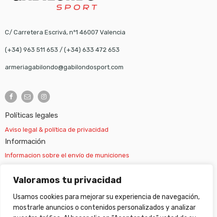
C/ Carretera Escrivá, nº1 46007 Valencia
(+34) 963 511 653
/
(+34) 633 472 653
armeriagabilondo@gabilondosport.com
Políticas legales
Aviso legal & política de privacidad
Información
Informacion sobre el envío de municiones
Información sobre el envío de armas
Valoramos tu privacidad
Usamos cookies para mejorar su experiencia de navegación,
Cambios y devoluciones
mostrarle anuncios o contenidos personalizados y analizar