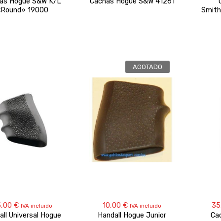
as Hogue S&W K/L
Cachas Hogue S&W 41261
«Round» 19000
Smit
AGOTADO
5,00
€
10,00
€
35
IVA incluido
IVA incluido
all Universal Hogue
Handall Hogue Junior
Ca