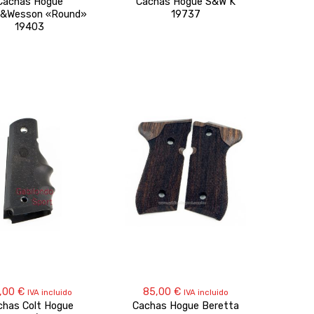
Cachas Hogue
Cachas Hogue S&W K
h&Wesson «Round»
19737
19403
,00
€
85,00
€
IVA incluido
IVA incluido
chas Colt Hogue
Cachas Hogue Beretta