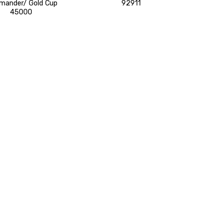
ander/ Gold Cup
92911
45000