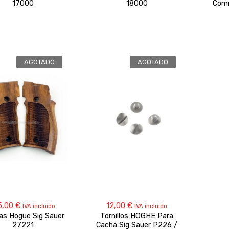
17000
18000
Comm
AGOTADO
AGOTADO
5,00
€
12,00
€
IVA incluido
IVA incluido
as Hogue Sig Sauer
Tornillos HOGHE Para
27221
Cacha Sig Sauer P226 /