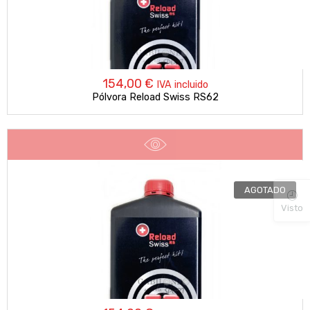
154,00
€
IVA incluido
Pólvora Reload Swiss RS62
AGOTADO
Visto