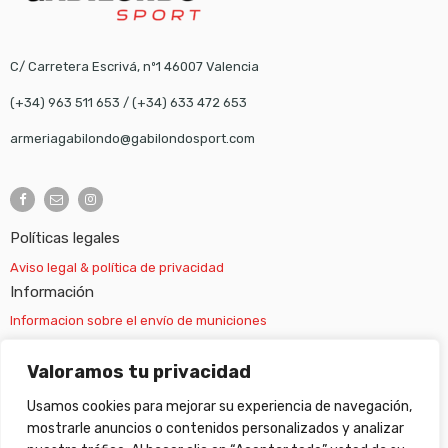
C/ Carretera Escrivá, nº1 46007 Valencia
(+34) 963 511 653
/
(+34) 633 472 653
armeriagabilondo@gabilondosport.com
Políticas legales
Aviso legal & política de privacidad
Información
Informacion sobre el envío de municiones
Información sobre el envío de armas
Valoramos tu privacidad
Usamos cookies para mejorar su experiencia de navegación,
Cambios y devoluciones
mostrarle anuncios o contenidos personalizados y analizar