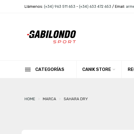
Llámenos:
(+34) 963 511 653
-
(+34) 633 472 653
/ Email:
arm
CANIK STORE
RE
CATEGORÍAS
HOME
MARCA
SAHARA DRY