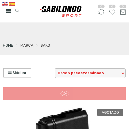
0
0
0
HOME
MARCA
SAKO
Sidebar
AGOTADO