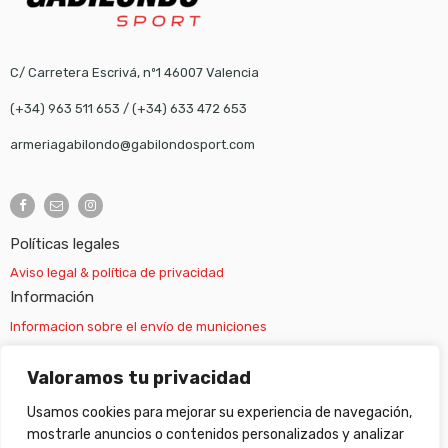
C/ Carretera Escrivá, nº1 46007 Valencia
(+34) 963 511 653
/
(+34) 633 472 653
armeriagabilondo@gabilondosport.com
Políticas legales
Aviso legal & política de privacidad
Información
Informacion sobre el envío de municiones
Información sobre el envío de armas
Valoramos tu privacidad
Usamos cookies para mejorar su experiencia de navegación,
Cambios y devoluciones
mostrarle anuncios o contenidos personalizados y analizar