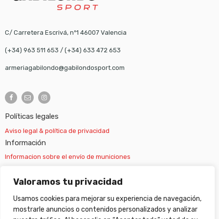
C/ Carretera Escrivá, nº1 46007 Valencia
(+34) 963 511 653
/
(+34) 633 472 653
armeriagabilondo@gabilondosport.com
Políticas legales
Aviso legal & política de privacidad
Información
Informacion sobre el envío de municiones
Información sobre el envío de armas
Valoramos tu privacidad
Usamos cookies para mejorar su experiencia de navegación,
Cambios y devoluciones
mostrarle anuncios o contenidos personalizados y analizar