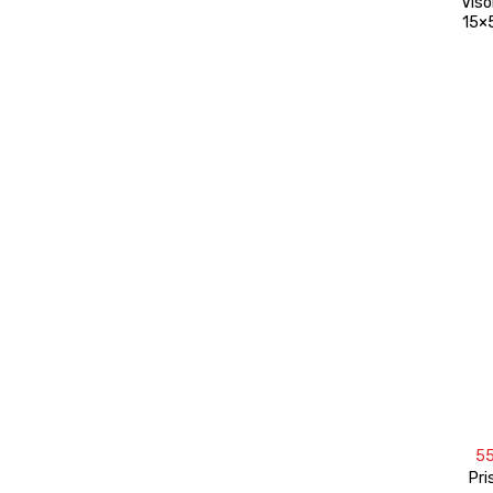
Viso
15×
5
Pri