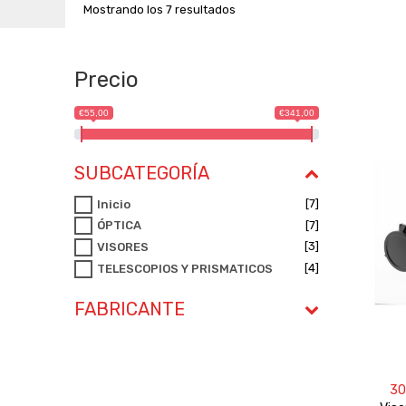
Mostrando los 7 resultados
Precio
€55,00
€341,00
SUBCATEGORÍA
[7]
Inicio
[7]
ÓPTICA
[3]
VISORES
[4]
TELESCOPIOS Y PRISMATICOS
FABRICANTE
30