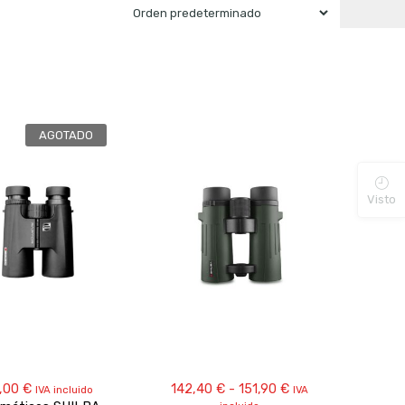
AGOTADO
Visto
Rango
,00
€
142,40
€
-
151,90
€
IVA incluido
IVA
de