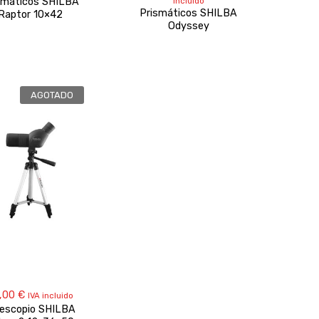
smáticos SHILBA
incluido
precios:
Prismáticos SHILBA
Raptor 10×42
desde
Odyssey
142,40 €
hasta
151,90 €
AGOTADO
,00
€
IVA incluido
lescopio SHILBA