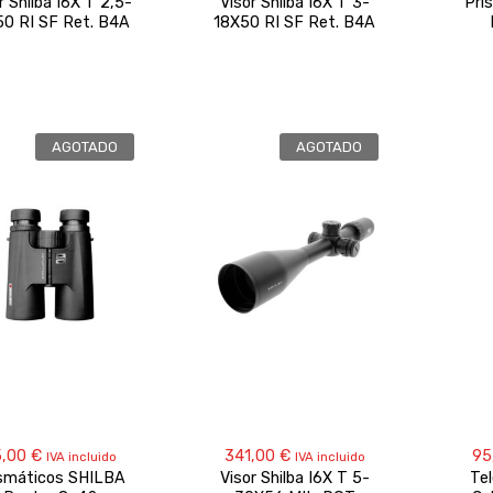
r Shilba I6X T 2,5-
Visor Shilba I6X T 3-
Pri
50 RI SF Ret. B4A
18X50 RI SF Ret. B4A
AGOTADO
AGOTADO
5,00
€
341,00
€
95
IVA incluido
IVA incluido
smáticos SHILBA
Visor Shilba I6X T 5-
Te